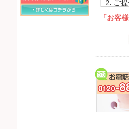
ご提
内で
「お客様
ご
他
電
報
う
お
な
に
ご提
者に