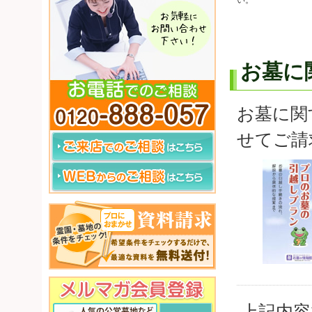
い。
お墓に
お墓に関
せてご請
上記内容