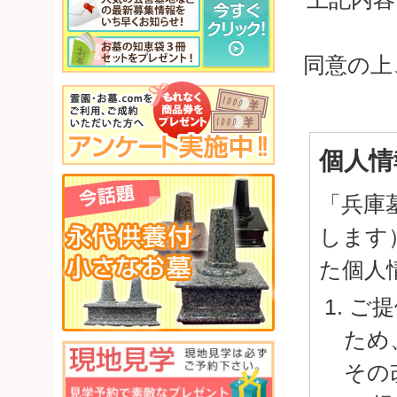
同意の上
個人情
「兵庫
します
た個人
ご提
ため
その