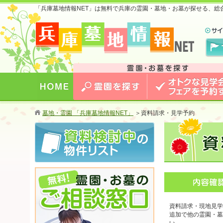
「兵庫墓地情報NET」は無料で兵庫の霊園・墓地・お墓が探せる、総
兵庫版 お墓のことなら兵庫墓地情報NET 兵庫で最安
値のおトクな情報を掲載中！
HOME
霊園を探す
オトクな見学会・フェア
墓地・霊園 「兵庫墓地情報NET」
＞
資料請求・見学予約
する
資料請求・現地見学
追加で他の霊園・墓