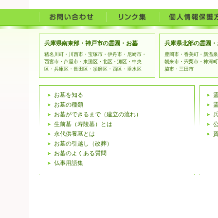
法令
開示
提供
兵庫県南東部・神戸市の霊園・お墓
兵庫県北部の霊園・
上記
猪名川町・川西市・宝塚市・伊丹市・尼崎市・
豊岡市・香美町・新温泉
西宮市・芦屋市・東灘区・北区・灘区・中央
朝来市・宍栗市・神河町
区・兵庫区・長田区・須磨区・西区・垂水区
脇市・三田市
ご本
とと
お墓を知る
お墓の種類
な管
お墓ができるまで（建立の流れ）
生前墓（寿陵墓）とは
用を
永代供養墓とは
個人
お墓の引越し（改葬）
お墓のよくある質問
範の
仏事用語集
予告
はホ