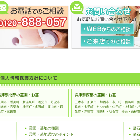
「兵庫墓地情報NET」では、サービスの提供にあたり、お客様の個
場合がございます。頂いた情報は、厳重に管理いたします。
個人情報の提供をお願いする場合について
下記のような場合にお客様の個人情報をいただくことがございま
個人情報の参照・変更・削除
当ウェブサイト上でお客様にご入力いただいた個人を特定する情
は、お客様ご本人から直接お申し出いただきました場合のみ、合
す。
リンク先における個人情報について
当ウェブサイトでは、お客様に対し有用な情報・サービスを提供
トへのリンクを紹介しております。リンク先のウェブサイトにて
ては、当社は管理責任を負いません。お客様ご自身の判断によっ
データの保護について
お客様の個人情報を収集するフォーム利用には、SSL（Secure Soc
おります。
兵庫県北部の霊園・お墓
兵庫県西部の霊園・お墓
豊岡市・香美町・新温泉町・養父市・丹波市・
三木市・加東市・加西市・市川町・福崎町・
朝来市・宍栗市・神河町・多可町・篠山市・西
路市・太子町・たつの市・佐用町・上郡町・
脇市・三田市
生市・赤穂市・稲美町・明石市・播磨・高砂
霊園・墓地の種類
墓
霊園・墓地選びのポイント
墓