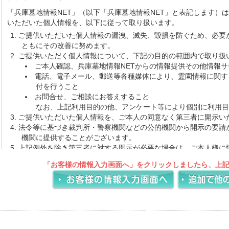
「兵庫墓地情報NET」（以下「兵庫墓地情報NET」と表記します）
いただいた個人情報を、以下に従って取り扱います。
ご提供いただいた個人情報の漏洩、滅失、毀損を防ぐため、必要
ともにその改善に努めます。
ご提供いただく個人情報について、下記の目的の範囲内で取り扱
ご本人確認、兵庫墓地情報NETからの情報提供その他情報
電話、電子メール、郵送等各種媒体により、霊園情報に関す
付を行うこと
お問合せ、ご相談にお答えすること
なお、上記利用目的の他、アンケート等により個別に利用目
ご提供いただいた個人情報を、ご本人の同意なく第三者に開示い
法令等に基づき裁判所・警察機関などの公的機関から開示の要請
機関に提供することがございます。
上記例外を除き第三者に対する開示が必要な場合は、ご本人様に
意頂くとともに、当該第三者に対しては当該個人情報の厳重な管
「お客様の情報入力画面へ」をクリックしましたら、上
目的以外の使用を行わせないようにいたします。
個人情報の保護を図るために、また、法令その他の規範の変更に
シーを予告なく改定する事がございます。改定があった場合はホ
す。
登録情報の取扱いについて