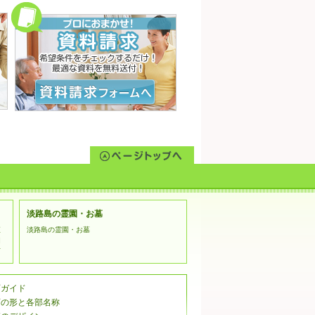
人情報を入力または登録していただく
す。
報の参照・変更・削除につきまして
理的な範囲で速やかに対応いたしま
するために、他の会社のウェブサイ
行われる個人情報の収集に関しまし
てご利用ください。
kets Layer）暗号化技術を用いて
淡路島の霊園・お墓
姫
淡路島の霊園・お墓
相
市
石ガイド
石の形と各部名称