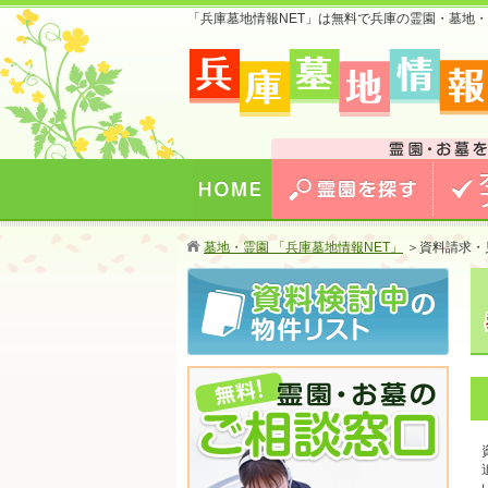
「兵庫墓地情報NET」は無料で兵庫の霊園・墓地
兵庫版 お墓のことなら兵庫墓地情報NET 兵
値のおトクな情報を掲載中！
HOME
霊園を探す
オトク
墓地・霊園 「兵庫墓地情報NET」
＞
資料請求・
する