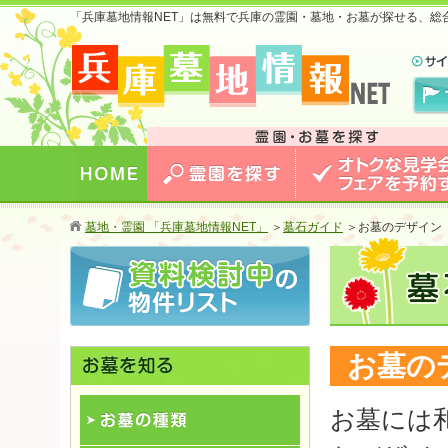
「兵庫墓地情報NET」は無料で兵庫の霊園・墓地・お墓が探せる、総
兵庫版 お墓のことなら兵庫墓地情報NET 兵庫で最安
値のおトクな情報を掲載中！
HOME
霊園を探す
オトクな見学会・フェア
墓地・霊園 「兵庫墓地情報NET」
＞
墓石ガイド
＞
お墓のデザイン
する
お墓の
お墓には