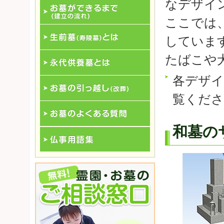
なデザイ
お墓の種類
ここでは
お墓ができるまで (建立の流れ)
していま
生前墓(寿陵墓)とは
たばこや
各デザイ
永代供養墓とは
覧くだ
お墓の引っ越し(改葬)
和墓の
お墓のよくある質問
仏事用語集