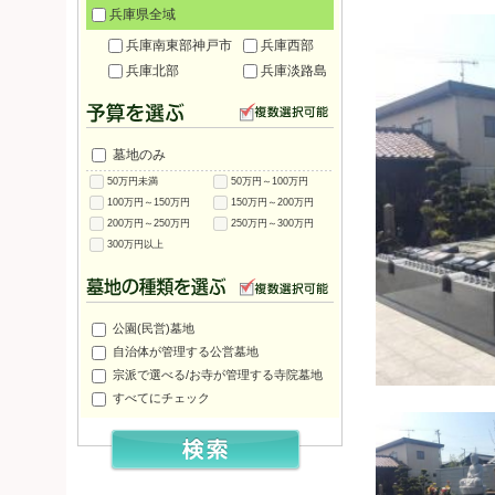
兵庫県全域
兵庫南東部神戸市
兵庫西部
兵庫北部
兵庫淡路島
墓地のみ
50万円未満
50万円～100万円
100万円～150万円
150万円～200万円
200万円～250万円
250万円～300万円
300万円以上
公園(民営)墓地
自治体が管理する公営墓地
宗派で選べる/お寺が管理する寺院墓地
すべてにチェック