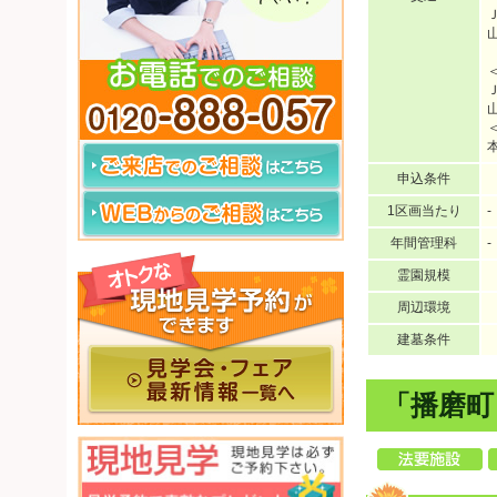
申込条件
1区画当たり
-
年間管理科
-
霊園規模
周辺環境
建墓条件
「播磨町