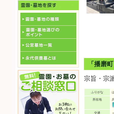
霊園･墓地の種類
霊園･墓地選びのポイント
公営墓地一覧
「播磨町
永代供養一覧
宗旨・宗
ふりがな
所在地
交通