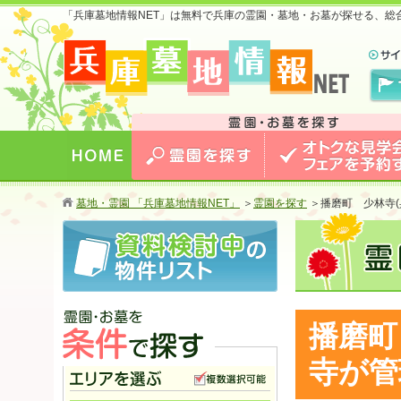
「兵庫墓地情報NET」は無料で兵庫の霊園・墓地・お墓が探せる、総
兵庫版 お墓のことなら兵庫墓地情報NET 兵庫で最安
値のおトクな情報を掲載中！
HOME
霊園を探す
オトクな見学会・フェア
墓地・霊園 「兵庫墓地情報NET」
＞
霊園を探す
＞
播磨町 少林寺(
する
播磨町
寺が管
兵庫墓地情報NETを条件で探す