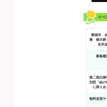
イベ
萬福寺 
養 樹木葬
見学
募集概
第二期分譲
別型「結の
に限りあ
無料送迎サ